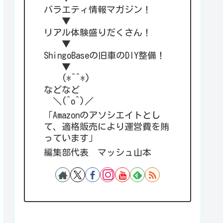
バラエティ情報マガジン！
▼
リアル体験盛りだくさん！
▼
ShingoBaseの旧車のDIY整備！
▼
(*^^*)
などなど
＼(^o^)／
「Amazonのアソシエイトとし
て、適格販売により運営費を賄
っています」
編集部代表 マッシュ山本