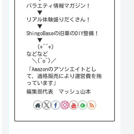
バラエティ情報マガジン！
▼
リアル体験盛りだくさん！
▼
ShingoBaseの旧車のDIY整備！
▼
(*^^*)
などなど
＼(^o^)／
「Amazonのアソシエイトとし
て、適格販売により運営費を賄
っています」
編集部代表 マッシュ山本