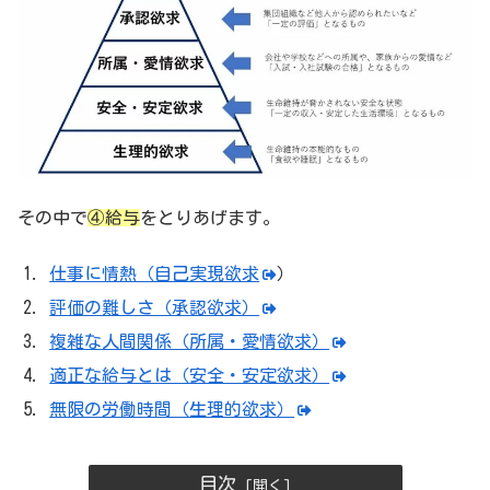
その中で
④給与
をとりあげます。
仕事に情熱（自己実現欲求
）
評価の難しさ（承認欲求）
複雑な人間関係（所属・愛情欲求）
適正な給与とは（安全・安定欲求）
無限の労働時間（生理的欲求）
目次