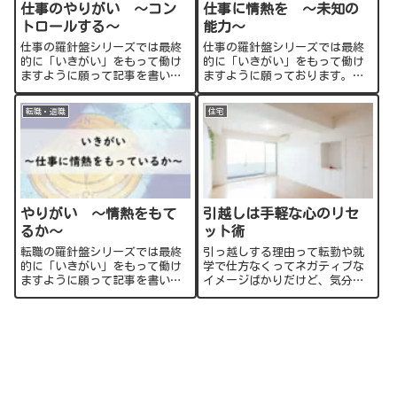
仕事のやりがい ～コン
仕事に情熱を ～未知の
トロールする～
能力～
仕事の羅針盤シリーズでは最終
仕事の羅針盤シリーズでは最終
的に「いきがい」をもって働け
的に「いきがい」をもって働け
ますように願って記事を書いて
ますように願っております。今
おります。今回はいきがい・自
回は仕事内容が不満で会社を辞
己実現・成長欲求とは「人間の5
めたいときについてです。もう
転職・退職
住宅
階層の欲求」についてです。も
嫌だこんな会社辞めてやる！そ
う嫌だこんな会社辞めてやる！
れでは今までの苦労が水の泡に
なんて衝動は抑えて、世界は広
なってしまいます。世界は広
い！視野を広げれば答えが見え
い！外に出てみると答えが見え
てくるかもしれませんよ。
てくるかもしれませんよ。
やりがい ～情熱をもて
引越しは手軽な心のリセ
るか～
ット術
転職の羅針盤シリーズでは最終
引っ越しする理由って転勤や就
的に「いきがい」をもって働け
学で仕方なくってネガティブな
ますように願って記事を書いて
イメージばかりだけど、気分転
おります。今回は会社を辞めた
換とか憧れの場所とか引越しを
い時の5つの理由についてです。
楽しんでもいいんじゃないか
もう嫌だこんな会社辞めてや
な。もっと気楽に引越しできる
る！なんて衝動的になりません
環境がこんな身近にあったみた
ように。世界は広い！いったん
い。もっと賢く生きるための引
外に出てみると答えが見えてく
っ越しノウハウ教えちゃう。
るかもしれませんよ。