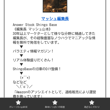
マッシュ編集長
Answer Stock Shingo Base
《編集長 マッシュ山本》
30年以上マーケターとして様々な分野に精通してきた
編集長が、その経験豊富なノウハウでマニアックな情
報を無料で発信をしています。
▼
バラエティ情報マガジン！
▼
リアル体験盛りだくさん！
▼
ShingoBaseの旧車のDIY整備！
▼
(*^^*)
などなど
＼(^o^)／
「Amazonのアソシエイトとして、適格販売により運営
費を賄っています」
編集部代表 マッシュ山本
ガレージSingoBASE
趣味いっぱいの部屋
身近なこだわり